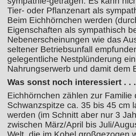
sympathie-getragen. Es kann nic
Tier- oder Pflanzenart als sympa
Beim Eichhörnchen werden (durch
Eigenschaften als sympathisch be
Nebenerscheinungen wie das Aus
seltener Betriebsunfall empfunden
gelegentliche Nestplünderung ein
Nahrungserwerb und damit dem Erh
Was sonst noch interessiert . . .
Eichhörnchen zählen zur Familie 
Schwanzspitze ca. 35 bis 45 cm l
werden (im Schnitt aber nur 3 J
zwischen März/April bis Juli/Aug
Welt, die im Kobel großgezogen w