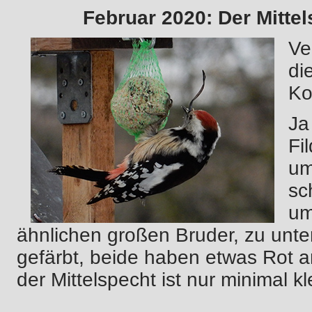
Februar 2020: Der Mitte
Ve
di
Ko
Ja
Fi
um
sc
um
ähnlichen großen Bruder, zu unte
gefärbt, beide haben etwas Rot
der Mittelspecht ist nur minimal k