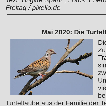
Text: Brigitte Spahr , Fotos: Eber
Freitag / pixelio.de
Mai 2020: Die Turte
Di
Zu
Tr
si
zw
Um
vi
be
Turteltaube aus der Familie der Ta